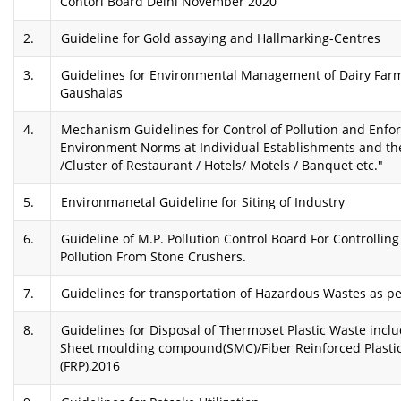
Contorl Board Delhi November 2020
2.
Guideline for Gold assaying and Hallmarking-Centres
3.
Guidelines for Environmental Management of Dairy Far
Gaushalas
4.
Mechanism Guidelines for Control of Pollution and Enf
Environment Norms at Individual Establishments and th
/Cluster of Restaurant / Hotels/ Motels / Banquet etc."
5.
Environmanetal Guideline for Siting of Industry
6.
Guideline of M.P. Pollution Control Board For Controlling
Pollution From Stone Crushers.
7.
Guidelines for transportation of Hazardous Wastes as p
8.
Guidelines for Disposal of Thermoset Plastic Waste incl
Sheet moulding compound(SMC)/Fiber Reinforced Plasti
(FRP),2016