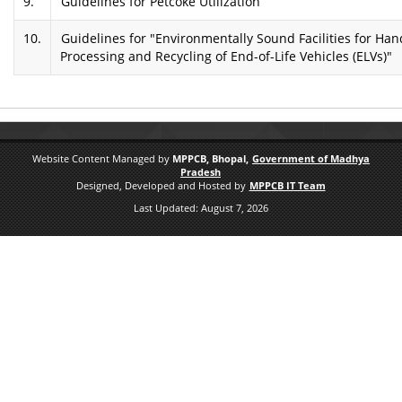
9.
Guidelines for Petcoke Utilization
10.
Guidelines for "Environmentally Sound Facilities for Han
Processing and Recycling of End-of-Life Vehicles (ELVs)"
Website Content Managed by
MPPCB, Bhopal,
Government of Madhya
Pradesh
Designed, Developed and Hosted by
MPPCB IT Team
Last Updated:
August 7, 2026